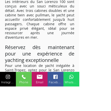
Les intérieurs du San Lorenzo 100 sont
conçus avec un souci méticuleux du
détail. Avec trois cabines doubles et une
cabine twin avec pullman, le yacht peut
accueillir confortablement jusqu'à huit
passagers. Chaque cabine offre un
espace privé élégant, idéal pour se
ressourcer après une journée
d'aventures en mer.
Réservez dès maintenant
pour une expérience de
yachting exceptionnelle
Pour une location de yacht inégalée à
Saint-Tropez, optez pour le San Lorenzo
100. Offrant le mélange parfait de
performances, de luxe et de
Instagram
Phone
Email
Facebook
WhatsApp
divertissement, ce yacht vous promet une
escapade maritime de rêve sur la Côte
d'Azur. Réservez dès maintenant et
préparez-vous à vivre une aventure
nautique exceptionnelle.