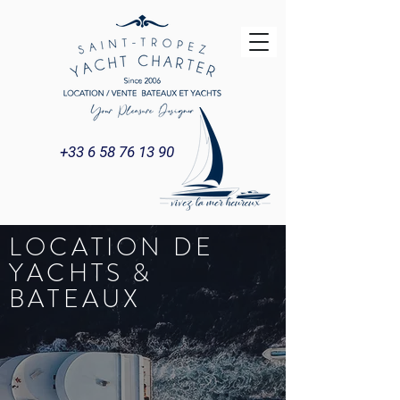
+33 6 58 76 13 90
LOCATION DE
YACHTS &
BATEAUX