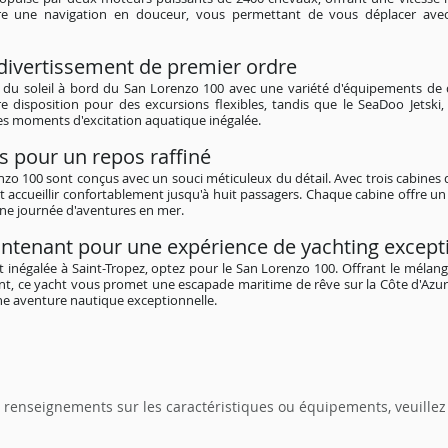
re une navigation en douceur, vous permettant de vous déplacer avec 
ivertissement de premier ordre
 du soleil à bord du San Lorenzo 100 avec une variété d'équipements de 
e disposition pour des excursions flexibles, tandis que le SeaDoo Jetski,
s moments d'excitation aquatique inégalée.
s pour un repos raffiné
nzo 100 sont conçus avec un souci méticuleux du détail. Avec trois cabines
t accueillir confortablement jusqu'à huit passagers. Chaque cabine offre un 
une journée d'aventures en mer.
ntenant pour une expérience de yachting except
 inégalée à Saint-Tropez, optez pour le San Lorenzo 100. Offrant le mélan
ent, ce yacht vous promet une escapade maritime de rêve sur la Côte d'Azu
ne aventure nautique exceptionnelle.
 renseignements sur les caractéristiques ou équipements, veuille