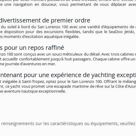
re une navigation en douceur, vous permettant de vous déplacer avec 
ivertissement de premier ordre
 du soleil à bord du San Lorenzo 100 avec une variété d'équipements de 
e disposition pour des excursions flexibles, tandis que le SeaDoo Jetski,
s moments d'excitation aquatique inégalée.
s pour un repos raffiné
nzo 100 sont conçus avec un souci méticuleux du détail. Avec trois cabines
t accueillir confortablement jusqu'à huit passagers. Chaque cabine offre un 
une journée d'aventures en mer.
ntenant pour une expérience de yachting except
 inégalée à Saint-Tropez, optez pour le San Lorenzo 100. Offrant le mélan
ent, ce yacht vous promet une escapade maritime de rêve sur la Côte d'Azu
ne aventure nautique exceptionnelle.
 renseignements sur les caractéristiques ou équipements, veuille