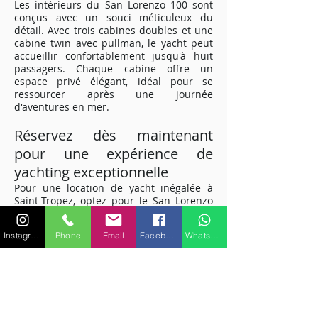
Les intérieurs du San Lorenzo 100 sont
conçus avec un souci méticuleux du
détail. Avec trois cabines doubles et une
cabine twin avec pullman, le yacht peut
accueillir confortablement jusqu'à huit
passagers. Chaque cabine offre un
espace privé élégant, idéal pour se
ressourcer après une journée
d'aventures en mer.
Réservez dès maintenant
pour une expérience de
yachting exceptionnelle
Pour une location de yacht inégalée à
Saint-Tropez, optez pour le San Lorenzo
100. Offrant le mélange parfait de
performances, de luxe et de
Instagram
Phone
Email
Facebook
WhatsApp
divertissement, ce yacht vous promet une
escapade maritime de rêve sur la Côte
d'Azur. Réservez dès maintenant et
préparez-vous à vivre une aventure
nautique exceptionnelle.