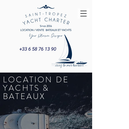
+33 6 58 76 13 90
LOCATION DE
YACHTS &
BATEAUX