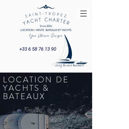
+33 6 58 76 13 90
LOCATION DE
YACHTS &
BATEAUX