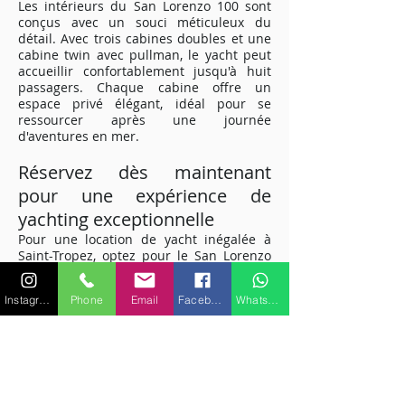
Les intérieurs du San Lorenzo 100 sont
conçus avec un souci méticuleux du
détail. Avec trois cabines doubles et une
cabine twin avec pullman, le yacht peut
accueillir confortablement jusqu'à huit
passagers. Chaque cabine offre un
espace privé élégant, idéal pour se
ressourcer après une journée
d'aventures en mer.
Réservez dès maintenant
pour une expérience de
yachting exceptionnelle
Pour une location de yacht inégalée à
Saint-Tropez, optez pour le San Lorenzo
100. Offrant le mélange parfait de
performances, de luxe et de
Instagram
Phone
Email
Facebook
WhatsApp
divertissement, ce yacht vous promet une
escapade maritime de rêve sur la Côte
d'Azur. Réservez dès maintenant et
préparez-vous à vivre une aventure
nautique exceptionnelle.