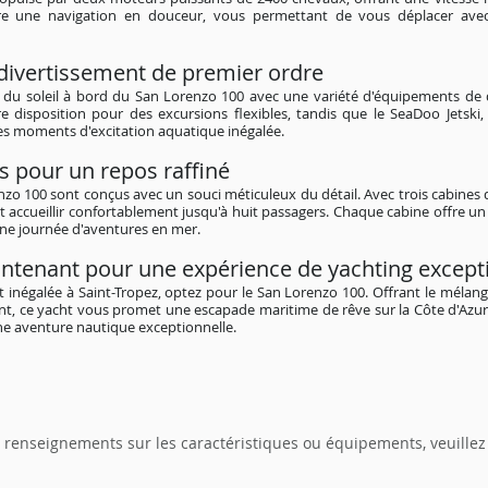
re une navigation en douceur, vous permettant de vous déplacer avec 
ivertissement de premier ordre
 du soleil à bord du San Lorenzo 100 avec une variété d'équipements de 
e disposition pour des excursions flexibles, tandis que le SeaDoo Jetski,
s moments d'excitation aquatique inégalée.
s pour un repos raffiné
nzo 100 sont conçus avec un souci méticuleux du détail. Avec trois cabines
t accueillir confortablement jusqu'à huit passagers. Chaque cabine offre un 
une journée d'aventures en mer.
ntenant pour une expérience de yachting except
 inégalée à Saint-Tropez, optez pour le San Lorenzo 100. Offrant le mélan
ent, ce yacht vous promet une escapade maritime de rêve sur la Côte d'Azu
ne aventure nautique exceptionnelle.
 renseignements sur les caractéristiques ou équipements, veuille