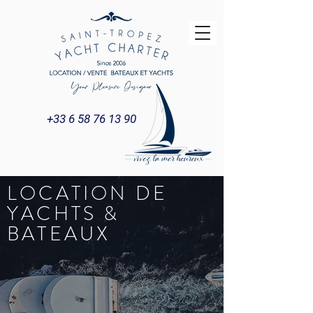
+33 6 58 76 13 90
LOCATION DE
YACHTS &
BATEAUX