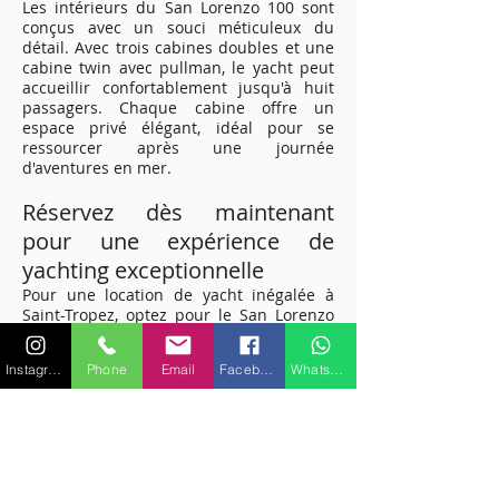
Les intérieurs du San Lorenzo 100 sont
conçus avec un souci méticuleux du
détail. Avec trois cabines doubles et une
cabine twin avec pullman, le yacht peut
accueillir confortablement jusqu'à huit
passagers. Chaque cabine offre un
espace privé élégant, idéal pour se
ressourcer après une journée
d'aventures en mer.
Réservez dès maintenant
pour une expérience de
yachting exceptionnelle
Pour une location de yacht inégalée à
Saint-Tropez, optez pour le San Lorenzo
100. Offrant le mélange parfait de
performances, de luxe et de
Instagram
Phone
Email
Facebook
WhatsApp
divertissement, ce yacht vous promet une
escapade maritime de rêve sur la Côte
d'Azur. Réservez dès maintenant et
préparez-vous à vivre une aventure
nautique exceptionnelle.