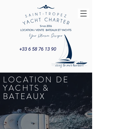
+33 6 58 76 13 90
LOCATION DE
YACHTS &
BATEAUX