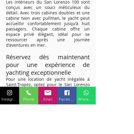
Les intérieurs du San Lorenzo 100 sont
conçus avec un souci méticuleux du
détail. Avec trois cabines doubles et une
cabine twin avec pullman, le yacht peut
accueillir confortablement jusqu'à huit
passagers. Chaque cabine offre un
espace privé élégant, idéal pour se
ressourcer après une journée
d'aventures en mer.
Réservez dès maintenant
pour une expérience de
yachting exceptionnelle
Pour une location de yacht inégalée à
Saint-Tropez, optez pour le San Lorenzo
100. Offrant le mélange parfait de
performances, de luxe et de
Instagram
Phone
Email
Facebook
WhatsApp
divertissement, ce yacht vous promet une
escapade maritime de rêve sur la Côte
d'Azur. Réservez dès maintenant et
préparez-vous à vivre une aventure
nautique exceptionnelle.