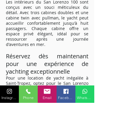
Les intérieurs du San Lorenzo 100 sont
conçus avec un souci méticuleux du
détail. Avec trois cabines doubles et une
cabine twin avec pullman, le yacht peut
accueillir confortablement jusqu'à huit
passagers. Chaque cabine offre un
espace privé élégant, idéal pour se
ressourcer après une journée
d'aventures en mer.
Réservez dès maintenant
pour une expérience de
yachting exceptionnelle
Pour une location de yacht inégalée à
Saint-Tropez, optez pour le San Lorenzo
100. Offrant le mélange parfait de
performances, de luxe et de
Instagram
Phone
Email
Facebook
WhatsApp
divertissement, ce yacht vous promet une
escapade maritime de rêve sur la Côte
d'Azur. Réservez dès maintenant et
préparez-vous à vivre une aventure
nautique exceptionnelle.