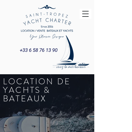
+33 6 58 76 13 90
LOCATION DE
YACHTS &
BATEAUX