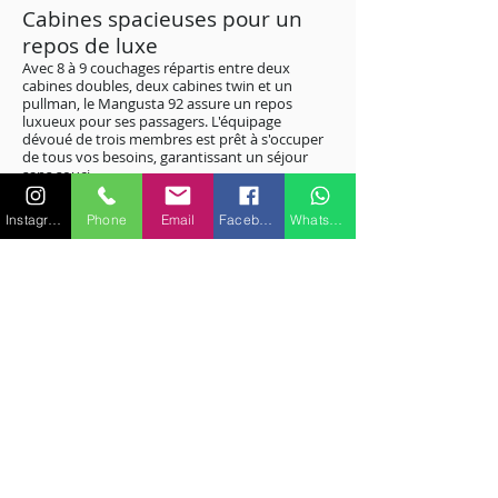
Cabines spacieuses pour un
repos de luxe
Avec 8 à 9 couchages répartis entre deux
cabines doubles, deux cabines twin et un
pullman, le Mangusta 92 assure un repos
luxueux pour ses passagers. L'équipage
dévoué de trois membres est prêt à s'occuper
de tous vos besoins, garantissant un séjour
sans souci.
Instagram
Phone
Email
Facebook
WhatsApp
Réservez votre expérience
marine exceptionnelle
Embarquez pour une expérience unique à
bord du Mangusta 92 et découvrez Saint-
Tropez avec style. Réservez dès aujourd'hui et
préparez-vous à vivre des moments exclusifs
de luxe, de détente et d'aventure en mer
Méditerranée.
8 800€ /
DAY + VAT
54 400€ /
WEEK + VAT