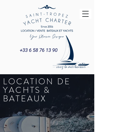
+33 6 58 76 13 90
LOCATION DE
YACHTS &
BATEAUX