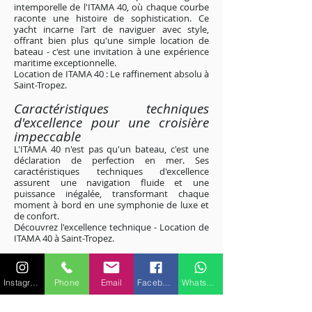
intemporelle de l'ITAMA 40, où chaque courbe
raconte une histoire de sophistication. Ce
yacht incarne l'art de naviguer avec style,
offrant bien plus qu'une simple location de
bateau - c'est une invitation à une expérience
maritime exceptionnelle.
Location de ITAMA 40 : Le raffinement absolu à
Saint-Tropez
.
Caractéristiques techniques
d'excellence pour une croisière
impeccable
L'ITAMA 40 n'est pas qu'un bateau, c'est une
déclaration de perfection en mer. Ses
caractéristiques techniques d'excellence
assurent une navigation fluide et une
puissance inégalée, transformant chaque
moment à bord en une symphonie de luxe et
de confort.
Découvrez l'excellence technique - Location de
ITAMA 40 à Saint-Tropez
.
Excursions personnalisées le long
des rivages étincelants de la Côte
Instagram
Phone
Email
Facebook
WhatsApp
d'Azur
Explorez les rivages étincelants de la Côte