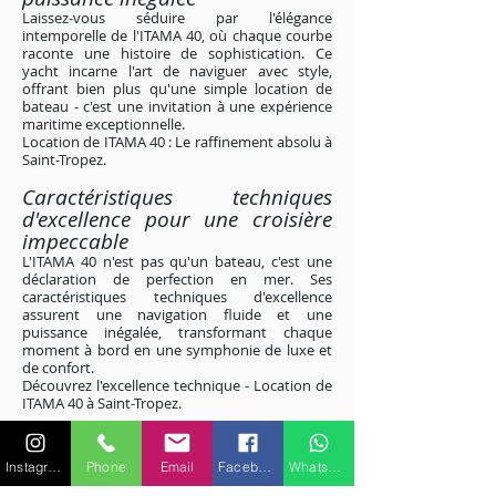
Laissez-vous séduire par l'élégance
intemporelle de l'ITAMA 40, où chaque courbe
raconte une histoire de sophistication. Ce
yacht incarne l'art de naviguer avec style,
offrant bien plus qu'une simple location de
bateau - c'est une invitation à une expérience
maritime exceptionnelle.
Location de ITAMA 40 : Le raffinement absolu à
Saint-Tropez
.
Caractéristiques techniques
d'excellence pour une croisière
impeccable
L'ITAMA 40 n'est pas qu'un bateau, c'est une
déclaration de perfection en mer. Ses
caractéristiques techniques d'excellence
assurent une navigation fluide et une
puissance inégalée, transformant chaque
moment à bord en une symphonie de luxe et
de confort.
Découvrez l'excellence technique - Location de
ITAMA 40 à Saint-Tropez
.
Excursions personnalisées le long
des rivages étincelants de la Côte
Instagram
Phone
Email
Facebook
WhatsApp
d'Azur