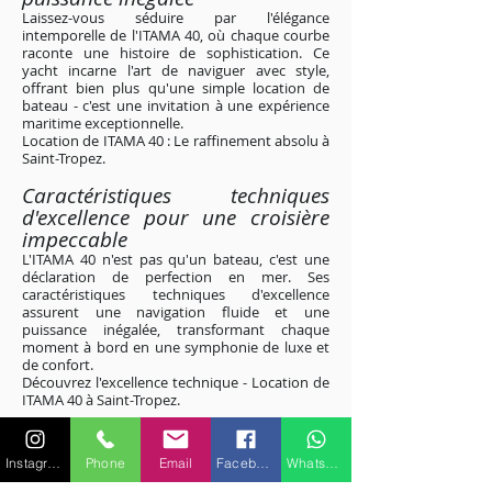
Laissez-vous séduire par l'élégance
intemporelle de l'ITAMA 40, où chaque courbe
raconte une histoire de sophistication. Ce
yacht incarne l'art de naviguer avec style,
offrant bien plus qu'une simple location de
bateau - c'est une invitation à une expérience
maritime exceptionnelle.
Location de ITAMA 40 : Le raffinement absolu à
Saint-Tropez
.
Caractéristiques techniques
d'excellence pour une croisière
impeccable
L'ITAMA 40 n'est pas qu'un bateau, c'est une
déclaration de perfection en mer. Ses
caractéristiques techniques d'excellence
assurent une navigation fluide et une
puissance inégalée, transformant chaque
moment à bord en une symphonie de luxe et
de confort.
Découvrez l'excellence technique - Location de
ITAMA 40 à Saint-Tropez
.
Excursions personnalisées le long
des rivages étincelants de la Côte
Instagram
Phone
Email
Facebook
WhatsApp
d'Azur