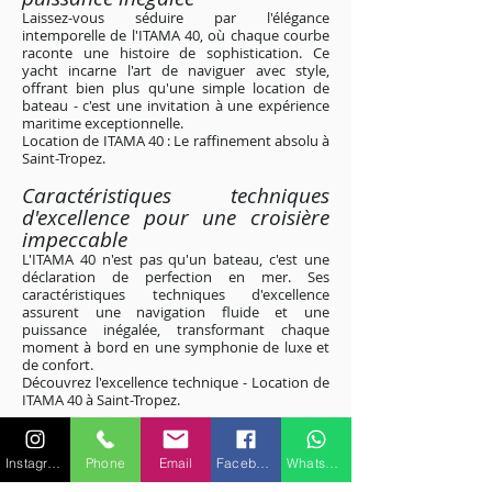
Laissez-vous séduire par l'élégance
intemporelle de l'ITAMA 40, où chaque courbe
raconte une histoire de sophistication. Ce
yacht incarne l'art de naviguer avec style,
offrant bien plus qu'une simple location de
bateau - c'est une invitation à une expérience
maritime exceptionnelle.
Location de ITAMA 40 : Le raffinement absolu à
Saint-Tropez
.
Caractéristiques techniques
d'excellence pour une croisière
impeccable
L'ITAMA 40 n'est pas qu'un bateau, c'est une
déclaration de perfection en mer. Ses
caractéristiques techniques d'excellence
assurent une navigation fluide et une
puissance inégalée, transformant chaque
moment à bord en une symphonie de luxe et
de confort.
Découvrez l'excellence technique - Location de
ITAMA 40 à Saint-Tropez
.
Excursions personnalisées le long
des rivages étincelants de la Côte
Instagram
Phone
Email
Facebook
WhatsApp
d'Azur