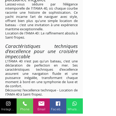
Laissez-vous séduire par l'élégance
intemporelle de l'ITAMA 40, où chaque courbe
raconte une histoire de sophistication. Ce
yacht incarne l'art de naviguer avec style,
offrant bien plus qu'une simple location de
bateau - c'est une invitation à une expérience
maritime exceptionnelle.
Location de ITAMA 40 : Le raffinement absolu à
Saint-Tropez
.
Caractéristiques techniques
d'excellence pour une croisière
impeccable
L'ITAMA 40 n'est pas qu'un bateau, c'est une
déclaration de perfection en mer. Ses
caractéristiques techniques d'excellence
assurent une navigation fluide et une
puissance inégalée, transformant chaque
moment à bord en une symphonie de luxe et
de confort.
Découvrez l'excellence technique - Location de
ITAMA 40 à Saint-Tropez
.
Excursions personnalisées le long
des rivages étincelants de la Côte
Instagram
Phone
Email
Facebook
WhatsApp
d'Azur