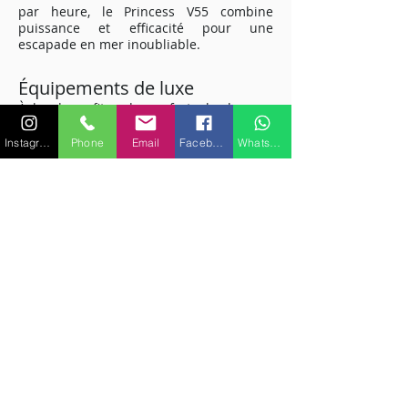
par heure, le Princess V55 combine
puissance et efficacité pour une
escapade en mer inoubliable.
Équipements de luxe
À bord, profitez du confort absolu avec
des bains de soleil avant et arrière, une
cuisine entièrement équipée, une cuisine
Instagram
Phone
Email
Facebook
WhatsApp
extérieure et deux salles d'eau. Le yacht
est doté de la climatisation réversible
pour votre bien-être. Vous pouvez
également vous détendre devant la
télévision dans un intérieur raffiné.
Aventures aquatiques
Explorez les eaux cristallines de la
Méditerranée avec les équipements
nautiques fournis. L'annexe, le seabob, le
paddle et le matériel de snorkeling sont
inclus. Ajoutez une touche d'adrénaline
avec l'option seabob disponible
moyennant des frais supplémentaires.