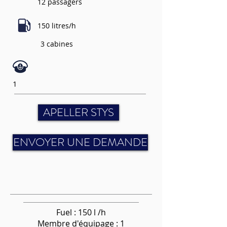
12 passagers
150 litres/h
3 cabines
1
APELLER STYS
ENVOYER UNE DEMANDE
Fuel : 150 l /h
Membre d'équipage : 1