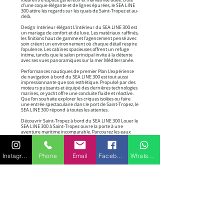
idéal entre espace généreux et maniabilité aisée. Doté
d'une coque élégante et de lignes épurées, le SEA LINE
300 attire les regards sur les quais de Saint-Tropez et au-
delà.
Design Intérieur élégant L'intérieur du SEA LINE 300 est
un mariage de confort et de luxe. Les matériaux raffinés,
les finitions haut de gamme et l'agencement pensé avec
soin créent un environnement où chaque détail respire
l'opulence. Les cabines spacieuses offrent un refuge
intime, tandis que le salon principal invite à la détente
avec ses vues panoramiques sur la mer Méditerranée.
Performances nautiques de premier Plan L'expérience
de navigation à bord du SEA LINE 300 est tout aussi
impressionnante que son esthétique. Propulsé par des
moteurs puissants et équipé des dernières technologies
marines, ce yacht offre une conduite fluide et réactive.
Que l'on souhaite explorer les criques isolées ou faire
une entrée spectaculaire dans le port de Saint-Tropez, le
SEA LINE 300 répond à toutes les attentes.
Découvrir Saint-Tropez à bord du SEA LINE 300 Louer le
SEA LINE 300 à Saint-Tropez ouvre la porte à une
aventure maritime incomparable. Parcourez les eaux
cristallines de la baie de Pampelonne, réputée pour ses
plages immaculées et ses clubs de plage exclusifs. Le SEA
LINE 300 offre la possibilité de jeter l'ancre dans des
criques secrètes, permettant aux passagers de se
Instagram
Phone
Email
Facebook
WhatsApp
plonger dans les eaux turquoises de la Méditerranée.
Parcours suggérés Tour de la Presqu'île de Saint-Tropez :
Naviguez le long de la côte et découvrez les charmes
cachés de la presqu'île, des villages de pêcheurs
pittoresques aux criques isolées. Escapade à
Porquerolles : Mettez le cap vers l'île de Porquerolles
pour une journée de détente, avec la possibilité de
découvrir ses plages préservées et ses sentiers naturels.
Soirée à Pampelonne : Amarez votre SEA LINE 300 près
de la plage emblématique de Pampelonne et explorez les
célèbres clubs de plage pour une soirée animée.