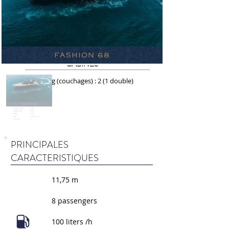
kayak
SEA LINE 300
1150€ TTC/
DAY
CABINES
Bedding (couchages) : 2 (1 double)
PRINCIPALES
CARACTERISTIQUES
11,75 m
8 passengers
100 liters /h