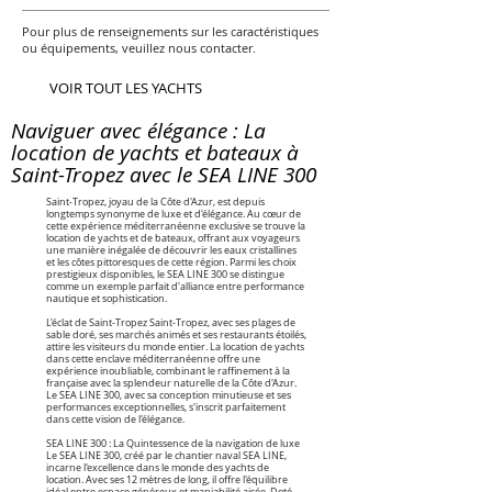
Pour plus de renseignements sur les caractéristiques
ou équipements, veuillez nous contacter.
VOIR TOUT LES YACHTS
Naviguer avec élégance : La
location de yachts et bateaux à
Saint-Tropez avec le SEA LINE 300
Saint-Tropez, joyau de la Côte d'Azur, est depuis
longtemps synonyme de luxe et d'élégance. Au cœur de
cette expérience méditerranéenne exclusive se trouve la
location de yachts et de bateaux, offrant aux voyageurs
une manière inégalée de découvrir les eaux cristallines
et les côtes pittoresques de cette région. Parmi les choix
prestigieux disponibles, le SEA LINE 300 se distingue
comme un exemple parfait d'alliance entre performance
nautique et sophistication.
L'éclat de Saint-Tropez Saint-Tropez, avec ses plages de
sable doré, ses marchés animés et ses restaurants étoilés,
attire les visiteurs du monde entier. La location de yachts
dans cette enclave méditerranéenne offre une
expérience inoubliable, combinant le raffinement à la
française avec la splendeur naturelle de la Côte d'Azur.
Le SEA LINE 300, avec sa conception minutieuse et ses
performances exceptionnelles, s'inscrit parfaitement
dans cette vision de l'élégance.
SEA LINE 300 : La Quintessence de la navigation de luxe
Le SEA LINE 300, créé par le chantier naval SEA LINE,
incarne l'excellence dans le monde des yachts de
location. Avec ses 12 mètres de long, il offre l'équilibre