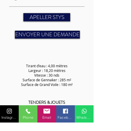
APELLER STYS
ENVOYER UNE DEMANDE
Tirant d'eau : 4,00 mètres
Largeur : 18,20 mètres
Vitesse : 30 nds
Surface de Gennaker : 285 m²
Surface de Grand Voile : 180 m²
TENDERS & JOUETS
Possibilité de plus de 10 personnes en rotation
Instagram
Phone
Email
Facebook
WhatsApp
avec un semi-rigide (devis sur demande)