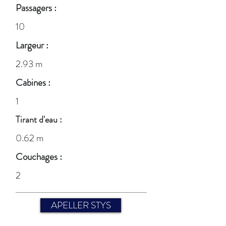
Passagers :
10
Largeur :
2.93 m
Cabines :
1
Tirant d'eau :
0.62 m
Couchages :
2
APELLER STYS