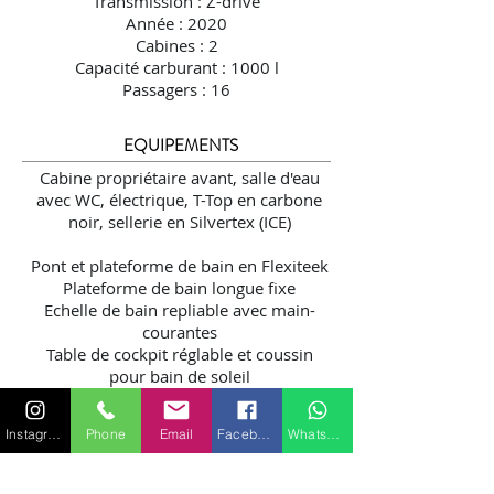
Transmission : Z-drive
Année : 2020
Cabines : 2
Capacité carburant : 1000 l
Passagers : 16
EQUIPEMENTS
Cabine propriétaire avant, salle d'eau
avec WC, électrique, T-Top en carbone
noir, sellerie en Silvertex (ICE)
Pont et plateforme de bain en Flexiteek
Plateforme de bain longue fixe
Echelle de bain repliable avec main-
courantes
Table de cockpit réglable et coussin
pour bain de soleil
Deux frigos dans la banquette arrière
Bimini électrique intégré dans le T-top
Instagram
Phone
Email
Facebook
WhatsApp
Cabine arrière
Joystick VOLVO
Propulseur d'étrave