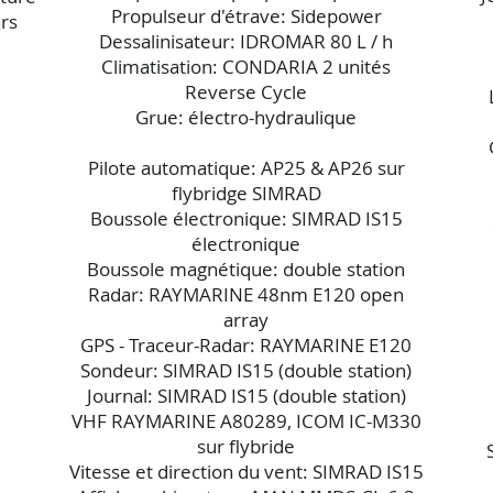
Propulseur d'étrave: Sidepower
rs
Dessalinisateur: IDROMAR 80 L / h
Climatisation: CONDARIA 2 unités
Reverse Cycle
Grue: électro-hydraulique
Pilote automatique: AP25 & AP26 sur
flybridge SIMRAD
Boussole électronique: SIMRAD IS15
électronique
Boussole magnétique: double station
Radar: RAYMARINE 48nm E120 open
array
GPS - Traceur-Radar: RAYMARINE E120
Sondeur: SIMRAD IS15 (double station)
Journal: SIMRAD IS15 (double station)
VHF RAYMARINE A80289, ICOM IC-M330
sur flybride
Vitesse et direction du vent: SIMRAD IS15