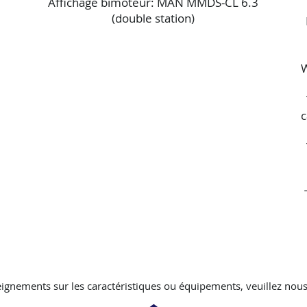
Affichage bimoteur: MAN MMDS-CL 6.3
(double station)
W
c
ignements sur les caractéristiques ou équipements, veuillez nous