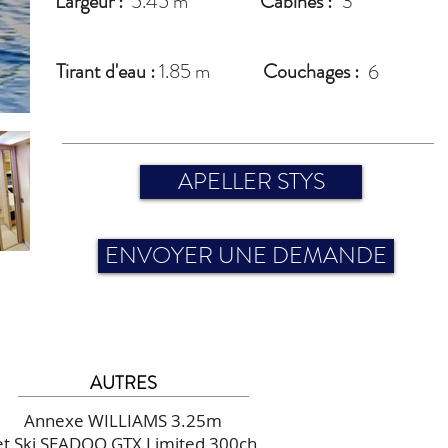
Largeur :
5.45 m
Cabines :
3
Tirant d'eau :
1.85 m
Couchages :
6
APELLER STYS
ENVOYER UNE DEMANDE
AUTRES
Annexe WILLIAMS 3.25m
et Ski SEADOO GTX Limited 300ch