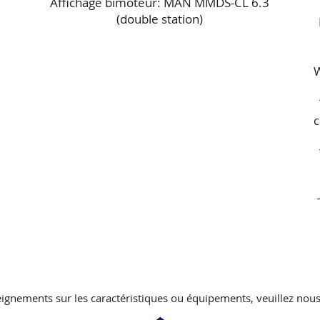
Affichage bimoteur: MAN MMDS-CL 6.3
(double station)
W
c
ignements sur les caractéristiques ou équipements, veuillez nous