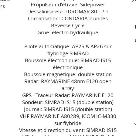
Propulseur d'étrave: Sidepower
rs
Dessalinisateur: IDROMAR 80 L / h
Climatisation: CONDARIA 2 unités
Reverse Cycle
Grue: électro-hydraulique
Pilote automatique: AP25 & AP26 sur
flybridge SIMRAD
Boussole électronique: SIMRAD IS15
électronique
Boussole magnétique: double station
Radar: RAYMARINE 48nm E120 open
array
GPS - Traceur-Radar: RAYMARINE E120
Sondeur: SIMRAD IS15 (double station)
Journal: SIMRAD IS15 (double station)
VHF RAYMARINE A80289, ICOM IC-M330
sur flybride
Vitesse et direction du vent: SIMRAD IS15