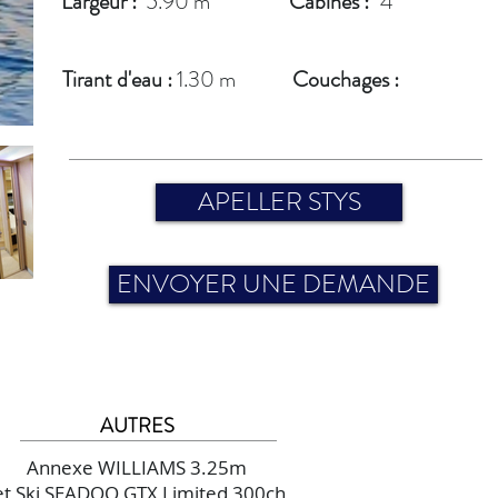
Largeur :
5.90 m
Cabines :
4
Tirant d'eau :
1.30 m
Couchages :
APELLER STYS
ENVOYER UNE DEMANDE
AUTRES
Annexe WILLIAMS 3.25m
et Ski SEADOO GTX Limited 300ch