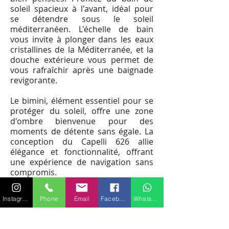
soleil spacieux à l'avant, idéal pour
se détendre sous le soleil
méditerranéen. L'échelle de bain
vous invite à plonger dans les eaux
cristallines de la Méditerranée, et la
douche extérieure vous permet de
vous rafraîchir après une baignade
revigorante.
Le bimini, élément essentiel pour se
protéger du soleil, offre une zone
d'ombre bienvenue pour des
moments de détente sans égale. La
conception du Capelli 626 allie
élégance et fonctionnalité, offrant
une expérience de navigation sans
compromis.
Louer le Capelli 626, c'est choisir la
Instagram
Phone
Email
Facebook
WhatsApp
liberté de découvrir les magnifiques
environs de Saint-Tropez à votre
propre rythme. Que vous souhaitiez