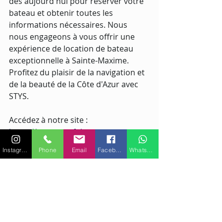
dès aujourd'hui pour réserver votre 
bateau et obtenir toutes les 
informations nécessaires. Nous 
nous engageons à vous offrir une 
expérience de location de bateau 
exceptionnelle à Sainte-Maxime. 
Profitez du plaisir de la navigation et 
de la beauté de la Côte d'Azur avec 
STYS.
Accédez à notre site : 
https://www.stys.fr/
Navigation
Détente
Évasion
Location de bateau
Instagram
Phone
Email
Facebook
WhatsApp
Côte d'Azur
Vacances
Mer Méditerranée
Paysage côtier
Excursion maritime
Liberté en mer
Moments inoubliables
Découverte des criques
Explorez la côte
Bateau de plaisance
Sports nautiques
Embarcation
Soleil et brise marine
Expérience maritime
Louer un bateau