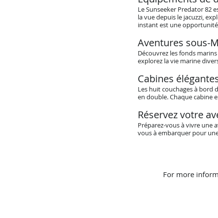
Le Sunseeker Predator 82 es
la vue depuis le jacuzzi, ex
instant est une opportunité 
Aventures sous-M
Découvrez les fonds marins a
explorez la vie marine diver
Cabines élégante
Les huit couchages à bord d
en double. Chaque cabine es
Réservez votre av
Préparez-vous à vivre une a
vous à embarquer pour une 
For more inform