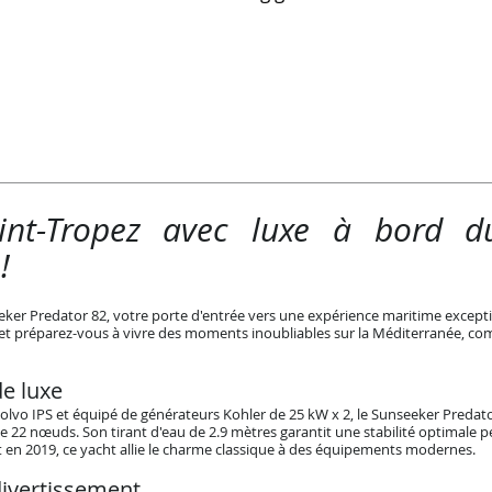
aint-Tropez avec luxe à bord d
!
er Predator 82, votre porte d'entrée vers une expérience maritime exceptio
t préparez-vous à vivre des moments inoubliables sur la Méditerranée, comb
de luxe
lvo IPS et équipé de générateurs Kohler de 25 kW x 2, le Sunseeker Predato
e 22 nœuds. Son tirant d'eau de 2.9 mètres garantit une stabilité optimale p
t en 2019, ce yacht allie le charme classique à des équipements modernes.
ivertissement