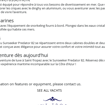
t équipé pour répondre à tous vos besoins de divertissement en mer. Que v
plorer les criques avec le dinghy en aluminium, ou vous aventurer avec les padd
de vivre l'aventure.
arines
vec l'équipement de snorkeling fourni à bord. Plongez dans les eaux cristall
sifiée qui habite ces mers.
s
u Sunseeker Predator 82 se répartissent entre deux cabines doubles et deu
t conçue avec élégance pour assurer votre confort et votre intimité tout au
enture dès aujourd'hui
venture de luxe à Saint-Tropez avec le Sunseeker Predator 82. Réservez dès
expérience maritime incomparable sur la Côte d'Azur !
ation on features or equipment, please contact us.
SEE ALL YACHTS