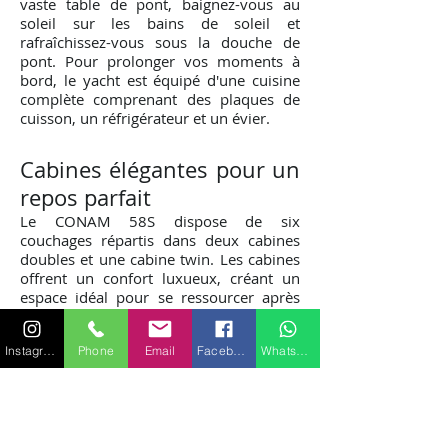
vaste table de pont, baignez-vous au
soleil sur les bains de soleil et
rafraîchissez-vous sous la douche de
pont. Pour prolonger vos moments à
bord, le yacht est équipé d'une cuisine
complète comprenant des plaques de
cuisson, un réfrigérateur et un évier.
Cabines élégantes pour un
repos parfait
Le CONAM 58S dispose de six
couchages répartis dans deux cabines
doubles et une cabine twin. Les cabines
offrent un confort luxueux, créant un
espace idéal pour se ressourcer après
une journée d'exploration en mer.
Instagram
Phone
Email
Facebook
WhatsApp
Réservez votre aventure
dès aujourd'hui
Optez pour la location du CONAM 58S à
Saint-Tropez et embarquez pour une