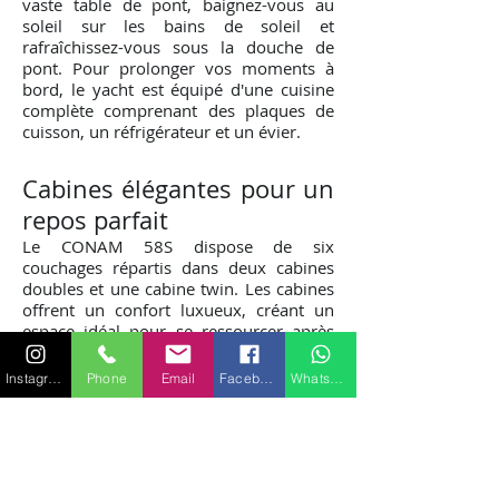
vaste table de pont, baignez-vous au
soleil sur les bains de soleil et
rafraîchissez-vous sous la douche de
pont. Pour prolonger vos moments à
bord, le yacht est équipé d'une cuisine
complète comprenant des plaques de
cuisson, un réfrigérateur et un évier.
Cabines élégantes pour un
repos parfait
Le CONAM 58S dispose de six
couchages répartis dans deux cabines
doubles et une cabine twin. Les cabines
offrent un confort luxueux, créant un
espace idéal pour se ressourcer après
une journée d'exploration en mer.
Instagram
Phone
Email
Facebook
WhatsApp
Réservez votre aventure
dès aujourd'hui
Optez pour la location du CONAM 58S à
Saint-Tropez et embarquez pour une