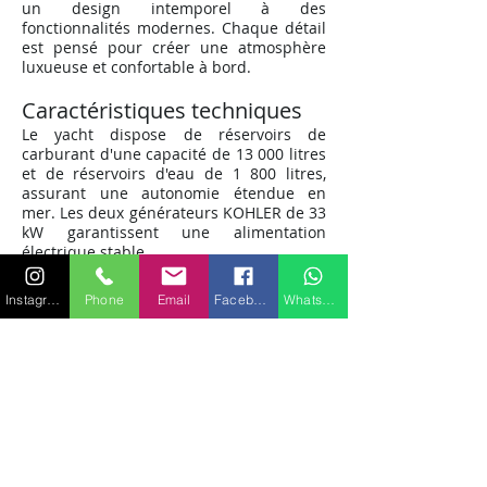
un design intemporel à des
fonctionnalités modernes. Chaque détail
est pensé pour créer une atmosphère
luxueuse et confortable à bord.
Caractéristiques t
echniques
Le yacht dispose de réservoirs de
carburant d'une capacité de 13 000 litres
et de réservoirs d'eau de 1 800 litres,
assurant une autonomie étendue en
mer. Les deux générateurs KOHLER de 33
kW garantissent une alimentation
électrique stable.
Cabines luxueuses
Instagram
Phone
Email
Facebook
WhatsApp
À bord du MANGUSTA 105, profitez de dix
couchages répartis dans une suite
principale, deux cabines doubles, deux
cabines twin et deux pullmans. Chaque
cabine est soigneusement conçue pour
offrir confort et intimité à chaque invité.
Location du MANGUSTA 105 à