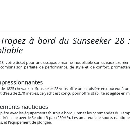
t-Tropez à bord du Sunseeker 28 
liable
8, votre ticket pour une escapade marine inoubliable sur les eaux azuréenn
 combinaison parfaite de performance, de style et de confort, prometta
mpressionnantes
e 1825 chevaux, le Sunseeker 28 vous offre une croisière en douceur à un
t d'eau de 2.70 mètres, ce yacht est conçu pour offrir stabilité et agilité en m
pements nautiques
plète avec les équipements fournis à bord. Prenez les commandes du Tempe
l'adrénaline avec le Seadoo 3 pax (250HP). Les amateurs de sports nautiqu
s, et l'équipement de plongée.