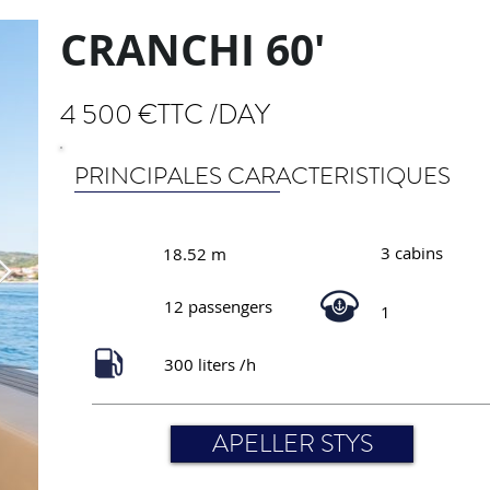
CRANCHI 60'
4 500 €TTC /DAY
PRINCIPALES CARACTERISTIQUES
3 cabins
18.52 m
12 passengers
1
300 liters /h
APELLER STYS