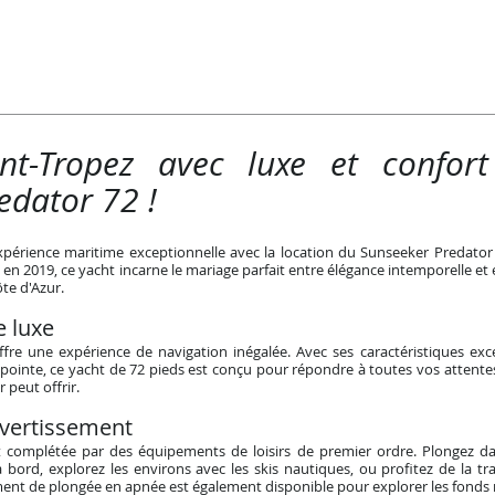
int-Tropez avec luxe et confo
edator 72 !
xpérience maritime exceptionnelle avec la location du Sunseeker Predator 
it en 2019, ce yacht incarne le mariage parfait entre élégance intemporelle
ôte d'Azur.
e luxe
fre une expérience de navigation inégalée. Avec ses caractéristiques exc
pointe, ce yacht de 72 pieds est conçu pour répondre à toutes vos attentes.
 peut offrir.
vertissement
 complétée par des équipements de loisirs de premier ordre. Plongez dans
à bord, explorez les environs avec les skis nautiques, ou profitez de la tr
ent de plongée en apnée est également disponible pour explorer les fonds 