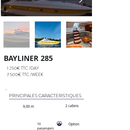
BAYLINER 285
1 250€ TTC /DAY
7 500€ TTC /WEEK
PRINCIPALES CARACTERISTIQUES
2 cabins
9,00 m
10
Option
passengers