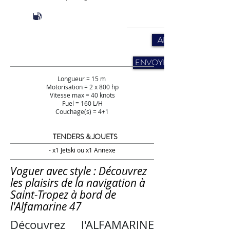
APELLER STYS
ENVOYER UNE DEMAND
Longueur = 15 m
Motorisation = 2 x 800 hp
Vitesse max = 40 knots
Fuel = 160 L/H
Couchage(s) = 4+1
TENDERS & JOUETS
- x1 Jetski ou x1 Annexe
Voguer avec style : Découvrez
les plaisirs de la navigation à
Saint-Tropez à bord de
l'Alfamarine 47
Découvrez l'ALFAMARINE