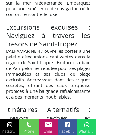
sur la mer Méditerranée. Embarquez
pour une expérience de navigation où le
confort rencontre le luxe.
Excursions exquises :
Naviguez à travers les
trésors de Saint-Tropez
L'ALFAMARINE 47 ouvre les portes à une
palette d'excursions captivantes dans la
région de Saint-Tropez. Explorez la baie
de Pampelonne, réputée pour ses plages
immaculées et ses clubs de plage
exclusifs. Ancrez-vous dans des criques
secrètes, offrant des eaux turquoise
propices à une baignade rafraîchissante
et à des moments inoubliables.
Itinéraires Alternatifs :
Trésors c
achés et
av
entures culinaires
Instagram
Phone
Email
Facebook
WhatsApp
Les itinéraires alternatifs de