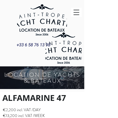
+33 6 58 76 13 90
LOCATION DE YACHTS
& BATEAUX
ALFAMARINE 47
ALFAMARINE 47
€2,200 incl. VAT /DAY
€13,200 incl. VAT /WEEK