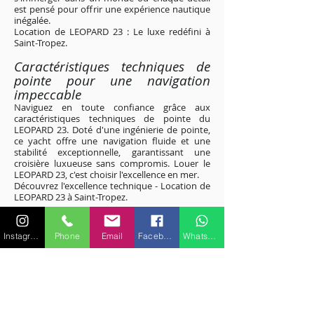
est pensé pour offrir une expérience nautique
inégalée.
Location de LEOPARD 23 : Le luxe redéfini à
Saint-Tropez.
Caractéristiques t
echniques de
pointe pour une navigation
impeccable
Naviguez en toute confiance grâce aux
caractéristiques techniques de pointe du
LEOPARD 23. Doté d'une ingénierie de pointe,
ce yacht offre une navigation fluide et une
stabilité exceptionnelle, garantissant une
croisière luxueuse sans compromis. Louer le
LEOPARD 23, c'est choisir l'excellence en mer.
Découvrez l'excellence technique - Location de
LEOPARD 23 à Saint-Tropez
.
Excursions personnalisées le long
de la Côte d'Azur
Instagram
Phone
Email
Facebook
WhatsApp
Explorez les côtes éblouissantes de la Côte
d'Azur avec des excursions sur mesure à bord
du LEOPARD 23. Des criques isolées aux ports
animés, chaque trajet peut être adapté à vos
préférences. Confiez-vous à notre équipage
expérimenté pour découvrir les joyaux cachés