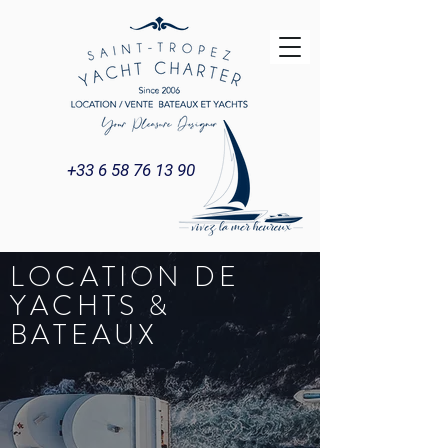
+33 6 58 76 13 90
LOCATION DE
YACHTS &
BATEAUX