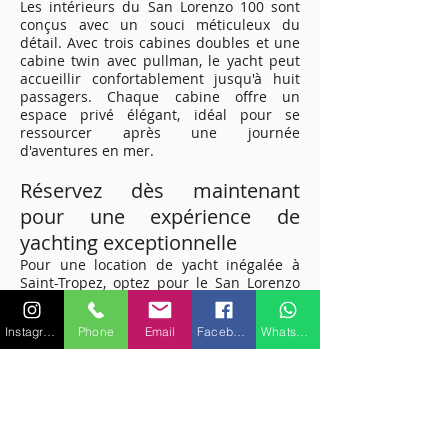
Les intérieurs du San Lorenzo 100 sont
conçus avec un souci méticuleux du
détail. Avec trois cabines doubles et une
cabine twin avec pullman, le yacht peut
accueillir confortablement jusqu'à huit
passagers. Chaque cabine offre un
espace privé élégant, idéal pour se
ressourcer après une journée
d'aventures en mer.
Réservez dès maintenant
pour une expérience de
yachting exceptionnelle
Pour une location de yacht inégalée à
Saint-Tropez, optez pour le San Lorenzo
100. Offrant le mélange parfait de
performances, de luxe et de
Instagram
Phone
Email
Facebook
WhatsApp
divertissement, ce yacht vous promet une
escapade maritime de rêve sur la Côte
d'Azur. Réservez dès maintenant et
préparez-vous à vivre une aventure
nautique exceptionnelle.