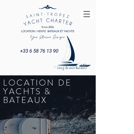
+33 6 58 76 13 90
LOCATION DE
YACHTS &
BATEAUX