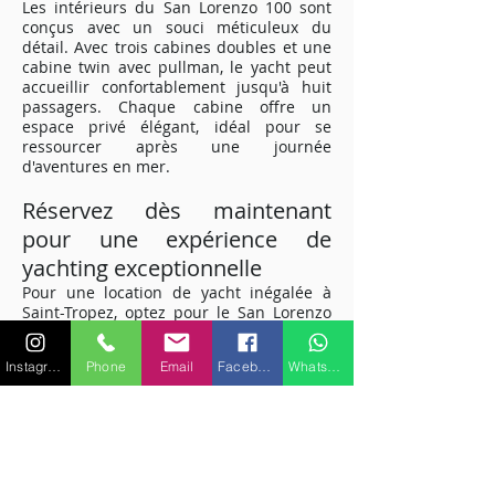
Les intérieurs du San Lorenzo 100 sont
conçus avec un souci méticuleux du
détail. Avec trois cabines doubles et une
cabine twin avec pullman, le yacht peut
accueillir confortablement jusqu'à huit
passagers. Chaque cabine offre un
espace privé élégant, idéal pour se
ressourcer après une journée
d'aventures en mer.
Réservez dès maintenant
pour une expérience de
yachting exceptionnelle
Pour une location de yacht inégalée à
Saint-Tropez, optez pour le San Lorenzo
100. Offrant le mélange parfait de
performances, de luxe et de
Instagram
Phone
Email
Facebook
WhatsApp
divertissement, ce yacht vous promet une
escapade maritime de rêve sur la Côte
d'Azur. Réservez dès maintenant et
préparez-vous à vivre une aventure
nautique exceptionnelle.