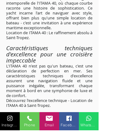
intemporelle de l'ITAMA 40, où chaque courbe
raconte une histoire de sophistication. Ce
yacht incarne l'art de naviguer avec style,
offrant bien plus qu'une simple location de
bateau - c'est une invitation à une expérience
maritime exceptionnelle.
Location de ITAMA 40 : Le raffinement absolu à
Saint-Tropez
.
Caractéristiques techniques
d'excellence pour une croisière
impeccable
L'ITAMA 40 n'est pas qu'un bateau, c'est une
déclaration de perfection en mer. Ses
caractéristiques techniques d'excellence
assurent une navigation fluide et une
puissance inégalée, transformant chaque
moment à bord en une symphonie de luxe et
de confort.
Découvrez l'excellence technique - Location de
ITAMA 40 à Saint-Tropez
.
Excursions personnalisées le long
des rivages étincelants de la Côte
Instagram
Phone
Email
Facebook
WhatsApp
d'Azur
Explorez les rivages étincelants de la Côte