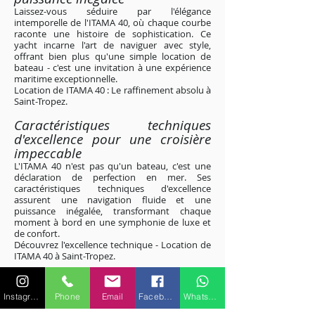
Laissez-vous séduire par l'élégance
intemporelle de l'ITAMA 40, où chaque courbe
raconte une histoire de sophistication. Ce
yacht incarne l'art de naviguer avec style,
offrant bien plus qu'une simple location de
bateau - c'est une invitation à une expérience
maritime exceptionnelle.
Location de ITAMA 40 : Le raffinement absolu à
Saint-Tropez
.
Caractéristiques techniques
d'excellence pour une croisière
impeccable
L'ITAMA 40 n'est pas qu'un bateau, c'est une
déclaration de perfection en mer. Ses
caractéristiques techniques d'excellence
assurent une navigation fluide et une
puissance inégalée, transformant chaque
moment à bord en une symphonie de luxe et
de confort.
Découvrez l'excellence technique - Location de
ITAMA 40 à Saint-Tropez
.
Excursions personnalisées le long
des rivages étincelants de la Côte
Instagram
Phone
Email
Facebook
WhatsApp
d'Azur