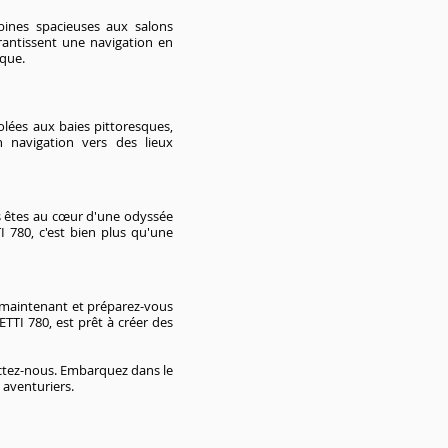
ines spacieuses aux salons
rantissent une navigation en
ique.
olées aux baies pittoresques,
 navigation vers des lieux
ous êtes au cœur d'une odyssée
I 780, c'est bien plus qu'une
s maintenant et préparez-vous
ETTI 780, est prêt à créer des
actez-nous. Embarquez dans le
 aventuriers.