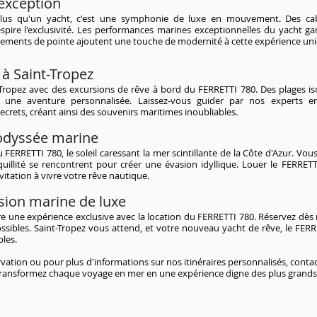
'exception
plus qu'un yacht, c'est une symphonie de luxe en mouvement. Des cab
pire l'exclusivité. Les performances marines exceptionnelles du yacht ga
pements de pointe ajoutent une touche de modernité à cette expérience un
 à Saint-Tropez
-Tropez avec des excursions de rêve à bord du FERRETTI 780. Des plages is
 une aventure personnalisée. Laissez-vous guider par nos experts en
crets, créant ainsi des souvenirs maritimes inoubliables.
odyssée marine
 FERRETTI 780, le soleil caressant la mer scintillante de la Côte d'Azur. V
quillité se rencontrent pour créer une évasion idyllique. Louer le FERRETT
nvitation à vivre votre rêve nautique.
sion marine de luxe
vre une expérience exclusive avec la location du FERRETTI 780. Réservez dè
possibles. Saint-Tropez vous attend, et votre nouveau yacht de rêve, le FERR
les.
ation ou pour plus d'informations sur nos itinéraires personnalisés, cont
 transformez chaque voyage en mer en une expérience digne des plus grands