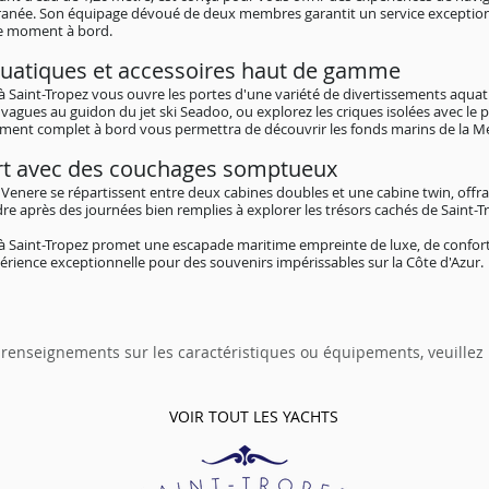
erranée. Son équipage dévoué de deux membres garantit un service exceptio
ue moment à bord.
uatiques et accessoires haut de gamme
 à Saint-Tropez vous ouvre les portes d'une variété de divertissements aqu
vagues au guidon du jet ski Seadoo, ou explorez les criques isolées avec le p
ment complet à bord vous permettra de découvrir les fonds marins de la M
rt avec des couchages somptueux
 Venere se répartissent entre deux cabines doubles et une cabine twin, off
e après des journées bien remplies à explorer les trésors cachés de Saint-T
 à Saint-Tropez promet une escapade maritime empreinte de luxe, de confort
périence exceptionnelle pour des souvenirs impérissables sur la Côte d'Azur.
 renseignements sur les caractéristiques ou équipements, veuillez
VOIR TOUT LES YACHTS