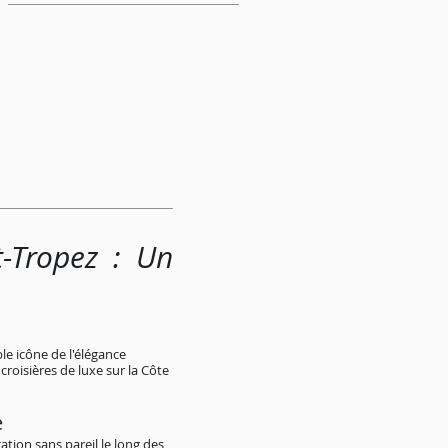
t-Tropez : Un
le icône de l'élégance
roisières de luxe sur la Côte
e
ation sans pareil le long des