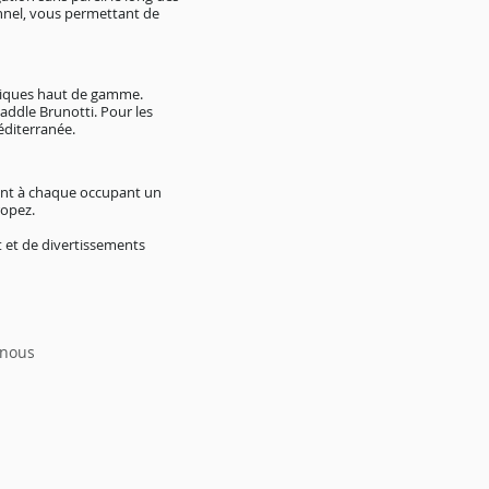
nnel, vous permettant de
atiques haut de gamme.
addle Brunotti. Pour les
éditerranée.
rant à chaque occupant un
ropez.
 et de divertissements
 nous