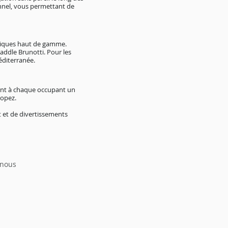
nnel, vous permettant de
atiques haut de gamme.
addle Brunotti. Pour les
éditerranée.
rant à chaque occupant un
ropez.
 et de divertissements
 nous