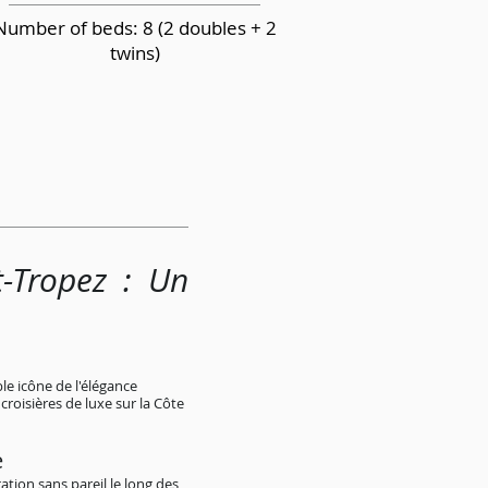
Number of beds: 8 (2 doubles + 2
twins)
t-Tropez : Un
le icône de l'élégance
roisières de luxe sur la Côte
e
ation sans pareil le long des