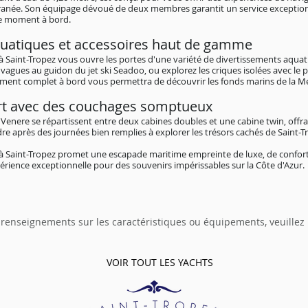
erranée. Son équipage dévoué de deux membres garantit un service exceptio
ue moment à bord.
uatiques et accessoires haut de gamme
 à Saint-Tropez vous ouvre les portes d'une variété de divertissements aqu
vagues au guidon du jet ski Seadoo, ou explorez les criques isolées avec le p
ment complet à bord vous permettra de découvrir les fonds marins de la M
rt avec des couchages somptueux
 Venere se répartissent entre deux cabines doubles et une cabine twin, off
e après des journées bien remplies à explorer les trésors cachés de Saint-T
 à Saint-Tropez promet une escapade maritime empreinte de luxe, de confort
périence exceptionnelle pour des souvenirs impérissables sur la Côte d'Azur.
 renseignements sur les caractéristiques ou équipements, veuillez
VOIR TOUT LES YACHTS