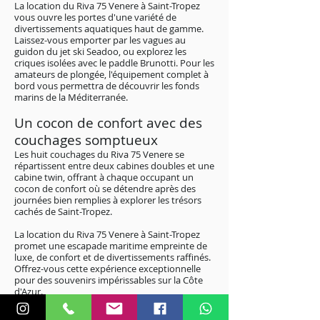
La location du Riva 75 Venere à Saint-Tropez
vous ouvre les portes d'une variété de
divertissements aquatiques haut de gamme.
Laissez-vous emporter par les vagues au
guidon du jet ski Seadoo, ou explorez les
criques isolées avec le paddle Brunotti. Pour les
amateurs de plongée, l'équipement complet à
bord vous permettra de découvrir les fonds
marins de la Méditerranée.
Un cocon de confort avec des
couchages somptueux
Les huit couchages du Riva 75 Venere se
répartissent entre deux cabines doubles et une
cabine twin, offrant à chaque occupant un
cocon de confort où se détendre après des
journées bien remplies à explorer les trésors
cachés de Saint-Tropez.
La location du Riva 75 Venere à Saint-Tropez
promet une escapade maritime empreinte de
luxe, de confort et de divertissements raffinés.
Offrez-vous cette expérience exceptionnelle
pour des souvenirs impérissables sur la Côte
d'Azur.
Pour plus de renseignements sur les