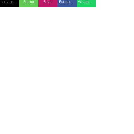
Instagram
Phone
Email
Facebook
WhatsApp
caractéristiques ou équipements,
veuillez nous contacter.
VOIR TOUT LES YACHTS
€7,200 incl. VAT /DAY
€43,200 incl. VAT /WEEK
PRINCIPALES
CARACTERISTIQUES
27.00 m
12 passengers
3 cabins
2