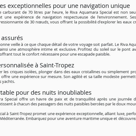
ues exceptionnelles pour une navigation unique
arburant de 70 litres par heure, le Riva Aquamara Special est non seu
ant une expérience de navigation respectueuse de l'environnement. 
ssionnante de 30 nœuds, vous offrant la possibilité d'explorer les eaux cr
t assurés
nne veille à ce que chaque détail de votre voyage soit parfait. Le Riva Aqu
 ainsi une atmosphère intime et exclusive. Profitez du soleil sur le pont
 offrant tout le confort nécessaire pour une escapade paisible.
rsonnalisée à Saint-Tropez
r les criques isolées, plonger dans des eaux cristallines ou simplement pro
offre une expérience sur mesure. Son agilité et sa taille modeste permett
s yachts.
table pour des nuits inoubliables
 Special offre un havre de paix et de tranquillité après une journée d
tissent à chacun des passagers des nuits paisibles bercées par le doux mo
ial à Saint-Tropez promet une expérience exceptionnelle, alliant luxe, perf
Méditerranée. Embarquez pour une aventure maritime unique et découvrez l