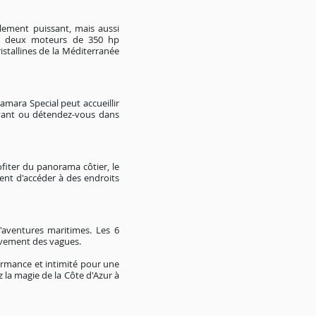
lement puissant, mais aussi
Ses deux moteurs de 350 hp
istallines de la Méditerranée
amara Special peut accueillir
 avant ou détendez-vous dans
fiter du panorama côtier, le
ent d'accéder à des endroits
'aventures maritimes. Les 6
uvement des vagues.
ormance et intimité pour une
a magie de la Côte d'Azur à