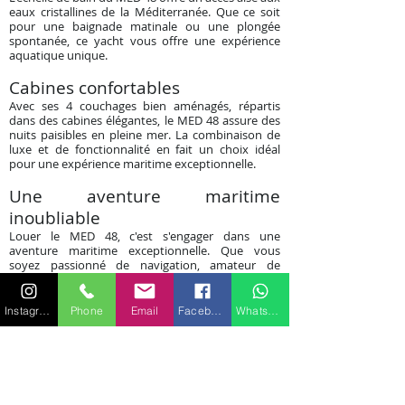
eaux cristallines de la Méditerranée. Que ce soit
pour une baignade matinale ou une plongée
spontanée, ce yacht vous offre une expérience
aquatique unique.
Cabines confortables
Avec ses 4 couchages bien aménagés, répartis
dans des cabines élégantes, le MED 48 assure des
nuits paisibles en pleine mer. La combinaison de
luxe et de fonctionnalité en fait un choix idéal
pour une expérience maritime exceptionnelle.
Une aventure maritime
inoubliable
Louer le MED 48, c'est s'engager dans une
aventure maritime exceptionnelle. Que vous
soyez passionné de navigation, amateur de
plaisirs culinaires en mer ou simplement à la
recherche d'une escapade relaxante, ce yacht
répond à toutes ces attentes.
Instagram
Phone
Email
Facebook
WhatsApp
Découvrez la méditerranée en
luxe
Explorez les délices de la Méditerranée, vivez des
moments magiques et créez des souvenirs