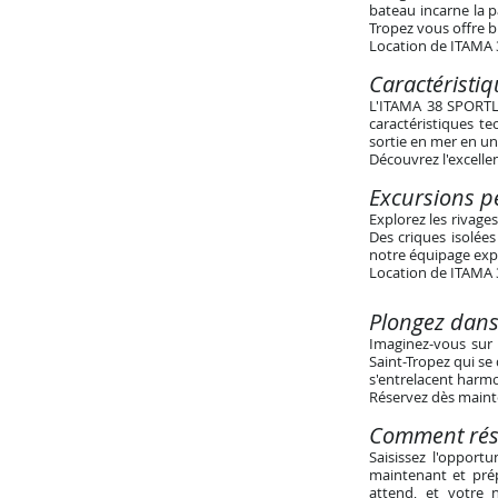
bateau incarne la p
Tropez vous offre b
Location de ITAMA 3
Caractéristi
L'ITAMA 38 SPORTLI
caractéristiques t
sortie en mer en un
Découvrez l'excelle
Excursions pe
Explorez les rivage
Des criques isolées
notre équipage exp
Location de ITAMA 
Plongez dans
Imaginez-vous sur 
Saint-Tropez qui se
s'entrelacent harm
Réservez dès maint
Comment rése
Saisissez l'opport
maintenant et prép
attend, et votre 