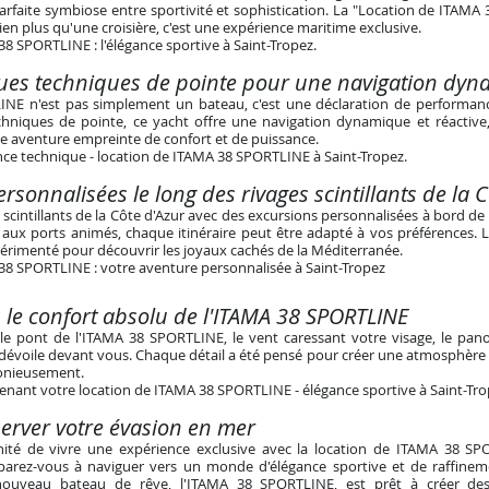
arfaite symbiose entre sportivité et sophistication. La "Location de ITAMA
ien plus qu'une croisière, c'est une expérience maritime exclusive.
8 SPORTLINE : l'élégance sportive à Saint-Tropez
.
ques techniques de pointe pour une navigation dy
NE n'est pas simplement un bateau, c'est une déclaration de performanc
echniques de pointe, ce yacht offre une navigation dynamique et réactiv
e aventure empreinte de confort et de puissance.
nce technique - location de ITAMA 38 SPORTLINE à Saint-Tropez
.
rsonnalisées le long des rivages scintillants de la 
s scintillants de la Côte d'Azur avec des excursions personnalisées à bord d
 aux ports animés, chaque itinéraire peut être adapté à vos préférences. 
érimenté pour découvrir les joyaux cachés de la Méditerranée.
38 SPORTLINE : votre aventure personnalisée à Saint-Tropez
 le confort absolu de l'ITAMA 38 SPORTLINE
le pont de l'ITAMA 38 SPORTLINE, le vent caressant votre visage, le pa
 dévoile devant vous. Chaque détail a été pensé pour créer une atmosphère o
onieusement.
enant votre location de ITAMA 38 SPORTLINE - élégance sportive à Saint-Tr
rver votre évasion en
mer
unité de vivre une expérience exclusive avec la location de ITAMA 38 S
arez-vous à naviguer vers un monde d'élégance sportive et de raffinem
nouveau bateau de rêve, l'ITAMA 38 SPORTLINE, est prêt à créer des