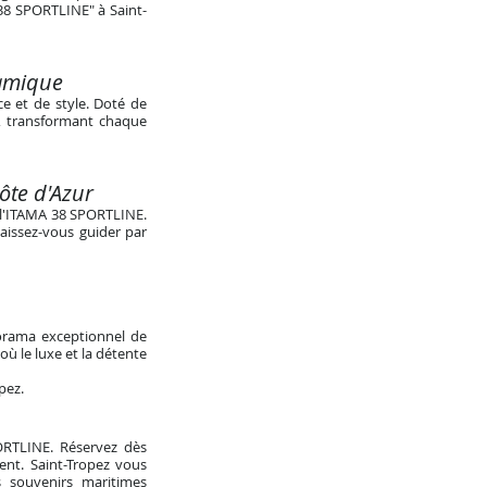
 38 SPORTLINE" à Saint-
namique
e et de style. Doté de
e, transformant chaque
Côte d'Azur
e l'ITAMA 38 SPORTLINE.
Laissez-vous guider par
norama exceptionnel de
ù le luxe et la détente
opez
.
PORTLINE. Réservez dès
ent. Saint-Tropez vous
 souvenirs maritimes